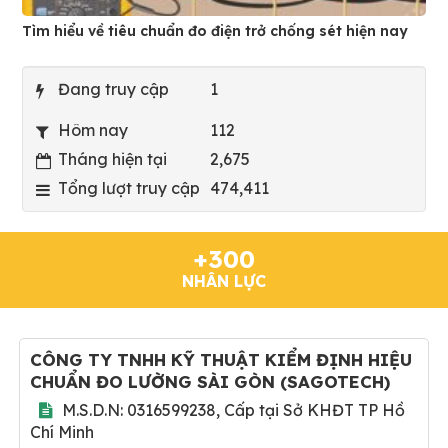
Tìm hiểu về tiêu chuẩn đo điện trở chống sét hiện nay
Đang truy cập
1
Hôm nay
112
Tháng hiện tại
2,675
Tổng lượt truy cập
474,411
+300
NHÂN LỰC
CÔNG TY TNHH KỸ THUẬT KIỂM ĐỊNH HIỆU
CHUẨN ĐO LƯỜNG SÀI GÒN
(
SAGOTECH
)
M.S.D.N: 0316599238, Cấp tại Sở KHĐT TP Hồ
Chí Minh