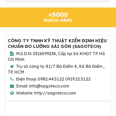
+5000
KHÁCH HÀNG
CÔNG TY TNHH KỸ THUẬT KIỂM ĐỊNH HIỆU
CHUẨN ĐO LƯỜNG SÀI GÒN
(
SAGOTECH
)
M.S.D.N: 0316599238, Cấp tại Sở KHĐT TP Hồ
Chí Minh
Trụ sở công ty:
81/7 Bà Điểm 4, Xã Bà Điểm ,
TP. HCM
Điện thoại:
0982.44.51.22 0919.22.51.22
Email:
info@sagoteco.com
Website:
http://sagoteco.com