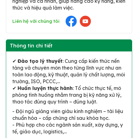
nghiệp và cá nhân, giúp nâng cao kỹ năng, kiến
thức và hiệu quả làm việc.
Liên hệ với chúng tôi
Thông tin chi tiết
✔
Đào tạo lý thuyết
: Cung cấp kiến thức nền
tảng và chuyên môn theo từng lĩnh vực như an
toàn lao động, kỹ thuật, quản lý chất lượng, môi
trường, ISO, PCCC,…
✔
Huấn luyện thực hành
: Tổ chức thực tế, mô
phỏng tình huống nhằm trang bị kỹ năng xử lý,
thao tác đúng quy trình – đúng luật.
- Đội ngũ giảng viên giàu kinh nghiệm – tài liệu
chuẩn hóa – cấp chứng chỉ sau khóa học.
- Phù hợp cho các ngành sản xuất, xây dựng, y
tế, giáo dục, logistics,…