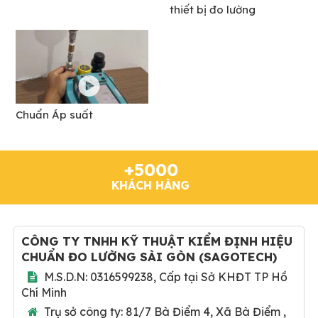
thiết bị đo lường
Chuẩn Áp suất
+5000
KHÁCH HÀNG
CÔNG TY TNHH KỸ THUẬT KIỂM ĐỊNH HIỆU
CHUẨN ĐO LƯỜNG SÀI GÒN
(
SAGOTECH
)
M.S.D.N: 0316599238, Cấp tại Sở KHĐT TP Hồ
Chí Minh
Trụ sở công ty:
81/7 Bà Điểm 4, Xã Bà Điểm ,